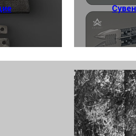
щие
Сувен