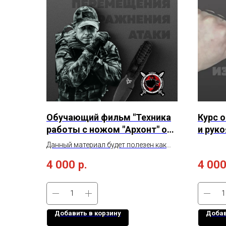
Обучающий фильм "Техника
Курс о
работы с ножом "Архонт" от
и руко
Дениса Ряузова"
Данный материал будет полезен как
для начинающих пользователей, так и
4 000
р.
4 00
для инструкторов для ознакомления с
техникой работы с оружием.
Добавить в корзину
Добав